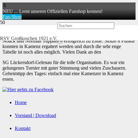
X
NEU ... Lernt unseren Offiziellen Fanshop kennen!
Fan-Shop
Der 3. Spieltag in der 2. Bundesliga ging am 25.02.2023 für Oliver
RSV Großkoschen 1921 e.V.
Noack und Norman Tuppatsch erfolgreich zu Ende. Stolze 8 Punkte
konnten in Kamenz ergattert werden und durch die sehr enge
Tabelle ist noch alles möglich. Vielen Dank an den
SG Lückersdorf-Gelenau für die tolle Organisation. Es war ein
gelungenes Turnier mit guter Stimmung und vielen Zuschauern.
Geheimtipp des Tages: einfach mal eine Kamenzer in Kamenz
essen.
Home
Vorstand | Download
Kontakt