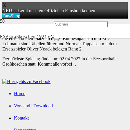
X
NEU ... Lernt unseren Offiziellen Fanshop kennen!
Fan-Shop
Die Koschner Spitzenmannschaften belegen nach 3 von 6 Runden
RSV Großkoschen 1921 e.V.
die ersten beiden Plätze in der 2. Bundesliga. Tim und Eric
Lehmann sind Tabellenführer und Norman Tuppatsch mit dem
Ersatzspieler Oliver Noack belegen Rang 2.
Der nächste Spieltag findet am 02.04.2022 in der Seesporthalle
Großkoschen statt. Kommt alle vorbei …
Home
Vorstand | Download
Kontakt